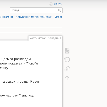
Увійти
нні зміни
Керування медіа-файлами
Зміст
хостинг:cron_завдання
 щось за розкладом.
отім показувати її своїм
тингу.
, та відкрити розділ
Крон-
ож частоту її виклику.