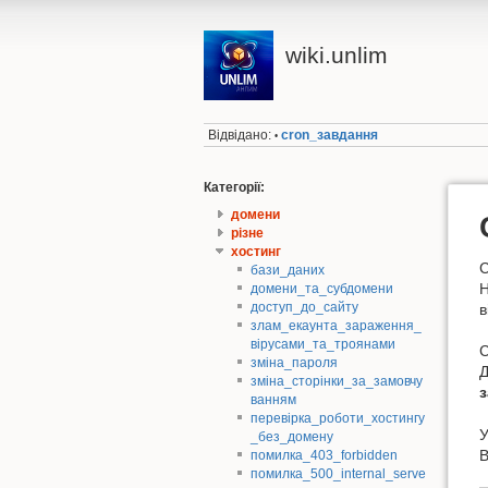
wiki.unlim
Відвідано:
cron_завдання
•
Категорії:
домени
різне
хостинг
C
бази_даних
Н
домени_та_субдомени
доступ_до_сайту
в
злам_екаунта_зараження_
вірусами_та_троянами
С
зміна_пароля
Д
зміна_сторінки_за_замовчу
ванням
перевірка_роботи_хостингу
У
_без_домену
В
помилка_403_forbidden
помилка_500_internal_serve