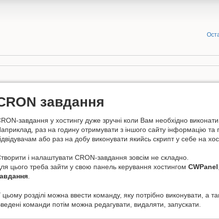
Оста
CRON завдання
RON-завдання у хостингу дуже зручні коли Вам необхідно виконати
априклад, раз на годину отримувати з іншого сайту інформацію та п
ідвідувачам або раз на добу виконувати якийсь скрипт у себе на хос
творити і налаштувати CRON-завдання зовсім не складно.
ля цього треба зайти у свою панель керування хостингом
CWPanel
завдання
.
 цьому розділі можна ввести команду, яку потрібно виконувати, а так
ведені команди потім можна редагувати, видаляти, запускати.