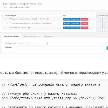
сь кілька базових прикладів команд, які можна використовувати у с
// /home/test - це домашній каталог вашого аккаунта

// виконує php-скрипт у вашому каталозі

php /home/test/public_html/test1.php >> /dev/null 2>&1

// переходить до вашого каталога і виконує php-скрипт з 