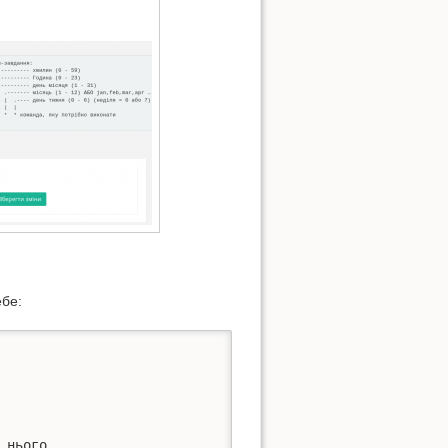
ебе:
нього
