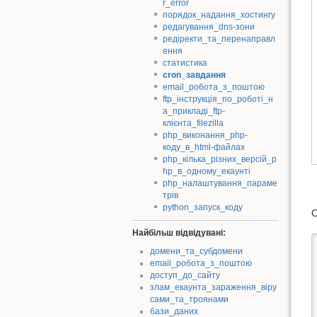
r_error
порядок_надання_хостингу
редагування_dns-зони
редіректи_та_перенаправл
ення
статистика
cron_завдання
email_робота_з_поштою
ftp_інструкція_по_роботі_н
а_прикладі_ftp-
клієнта_filezilla
php_виконання_php-
коду_в_html-файлах
php_кілька_різних_версій_p
hp_в_одному_екаунті
php_налаштування_параме
трів
python_запуск_коду
О
Найбільш відвідувані:
домени_та_субдомени
email_робота_з_поштою
доступ_до_сайту
злам_екаунта_зараження_віру
сами_та_троянами
бази_даних