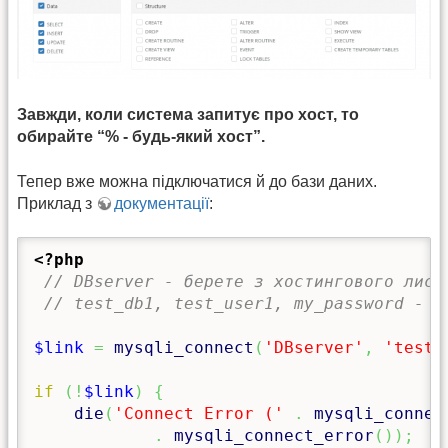
Завжди, коли система запитує про хост, то
обирайте “% - будь-який хост”.
Тепер вже можна підключатися й до бази даних.
Приклад з
документації
:
<?php
// DBserver - берете з хостингового лист
// test_db1, test_user1, my_password - т
$link
=
mysqli_connect
(
'DBserver'
,
'test_
if
(
!
$link
)
{
die
(
'Connect Error ('
.
mysqli_connec
.
mysqli_connect_error
(
)
)
;