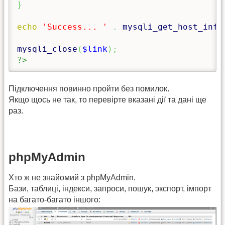
}
echo
'Success... '
.
mysqli_get_host_info
mysqli_close
(
$link
)
;
?>
Підключення повинно пройти без помилок.
Якщо щось не так, то перевірте вказані дії та дані ще
раз.
phpMyAdmin
Хто ж не знайомий з phpMyAdmin.
Бази, таблиці, індекси, запроси, пошук, экспорт, імпорт
на багато-багато іншого: